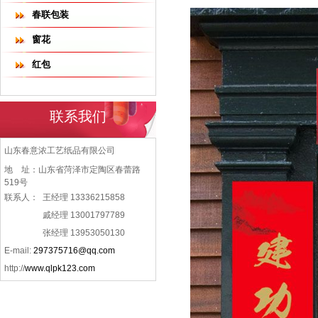
春联包装
窗花
红包
联系我们
山东春意浓工艺纸品有限公司
地 址：山东省菏泽市定陶区春蕾路
519号
联系人：
王经理 13336215858
戚经理 13001797789
张经理 13953050130
E-mail:
297375716@qq.com
http://
www.qlpk123.com