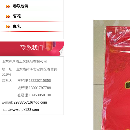
春联包装
窗花
红包
联系我们
山东春意浓工艺纸品有限公司
地 址：山东省菏泽市定陶区春蕾路
519号
联系人：
王经理 13336215858
戚经理 13001797789
张经理 13953050130
E-mail:
297375716@qq.com
http://
www.qlpk123.com