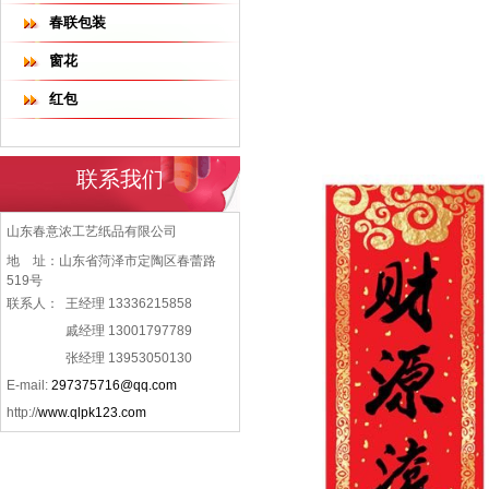
春联包装
窗花
红包
联系我们
山东春意浓工艺纸品有限公司
地 址：山东省菏泽市定陶区春蕾路
519号
联系人：
王经理 13336215858
戚经理 13001797789
张经理 13953050130
E-mail:
297375716@qq.com
http://
www.qlpk123.com